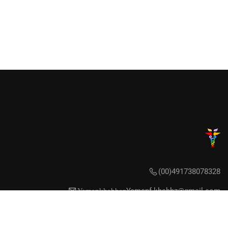
(00)491738078328
Yamanf.khabbz@gmail.com
Yaman khabbaz