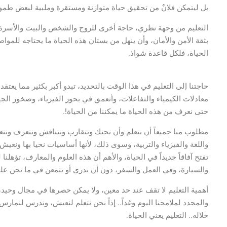
بل ليتمكن فلانٌ من تحقيق حياة متوازنة ومستقرة وملبية لبعض طمو
التعليم من وجهة نظري، حاجة أخرى للروح والشخص والبيت والأسرة وال
بثقة الأمن والأمان، وأن ينهل من بستان هذه الحياة ما يحتاجه للم
الحياة، فلكل قاعدة شواذ.
حاجتنا إلى التعليم في هذا الوقت بالتحديد، تبدو أكبر بكثير مما ي
معادلات الكيمياء والتفاعلات، وأتعمق في بحور الفيزياء، وصخور الجيو
حتى نعرف من هذه الحياة ما يمكننا من الحياة!.
مطلوب منا جميعاً أن نتعلم وأن نحتك ونتقارب ونتناقش ونتعرف ونت
واللغة والفيزياء والتربية، وسوى ذلك، لأنها أساسيات نحيا بها ونع
تفتح آفاقاً جديداً في الحياة، والأهم أن هذه العلوم والمعارف، تؤهلن
والسيارة، وفي العمل والسفر، دون أن ندري أو نتمعن في ما نحن علي
أهمية التعليم لا تقف عند حد معين، ولا يمكن حصرها في مجال وحيد، إ
والمحدد لملامحنا اليوم وغداً.. إذاً نحن نتعلم لنعيش، وندرس لنما
خلاله.. التعليم يعني الحياة.