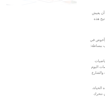
 أن يعيش
تيح هذه
 وأخوض في
ب ببساطة:
ياضيات
ات اليوم
ت والشارع
 الحياة،
ي نتحرك