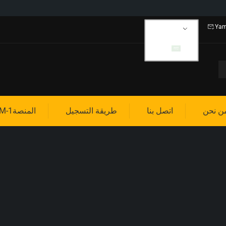
Yam
AR
ن نحن
اتصل بنا
طريقة التسجيل
المنصة1-PLATTFORM