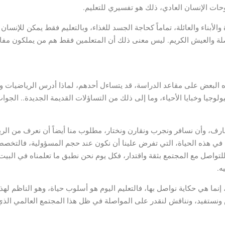
حات الإنسان العادي، ذلك هو تفسيري للتعليم.
أبناء والعائلة، تماماً كحاجة الجسد للغذاء، وبالتعليم فقط يمكن للإنسان
واصلة والعيش الكريم. ليس معنى ذلك أن المتعلمين فقط هم من يملكون مفا
عتقده البعض على مقاعد الدراسة، قد يتساءل أحدهم، لماذا أدرس الرياضيات
لوجيا وخبايا الأحياء، وما إلى ذلك من التساؤلات القديمة الجديدة.. الجوا
عارف، وأن نسافر ونجرب ونقارن ونختار، مطلوب منا أيضاً أن نعرف من الر
يش في هذه الحياة، التي تفرض علينا أن نكون عند حجم المسؤولية، فالتخصص
ا للتواصل مع المجتمع بثقة واقتدار، فكل يوم نحن نطبق ما تعلمناه في البي
ه.
نما هي حكاية نواصل بها، فالتعليم اليوم هو أسلوب حياة، وهو الناظم لهذه
رس ونستفيد، ونناقش لنقدر على المواصلة في ظل هذا المجتمع العالمي الذ